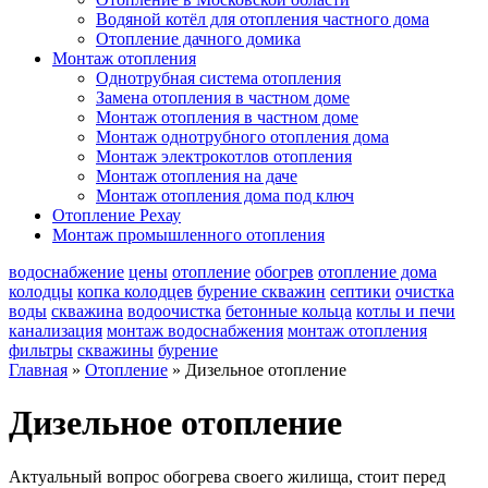
Водяной котёл для отопления частного дома
Отопление дачного домика
Монтаж отопления
Однотрубная система отопления
Замена отопления в частном доме
Монтаж отопления в частном доме
Монтаж однотрубного отопления дома
Монтаж электрокотлов отопления
Монтаж отопления на даче
Монтаж отопления дома под ключ
Отопление Рехау
Монтаж промышленного отопления
водоснабжение
цены
отопление
обогрев
отопление дома
колодцы
копка колодцев
бурение скважин
септики
очистка
воды
скважина
водоочистка
бетонные кольца
котлы и печи
канализация
монтаж водоснабжения
монтаж отопления
фильтры
скважины
бурение
Главная
»
Отопление
»
Дизельное отопление
Дизельное отопление
Актуальный вопрос обогрева своего жилища, стоит перед