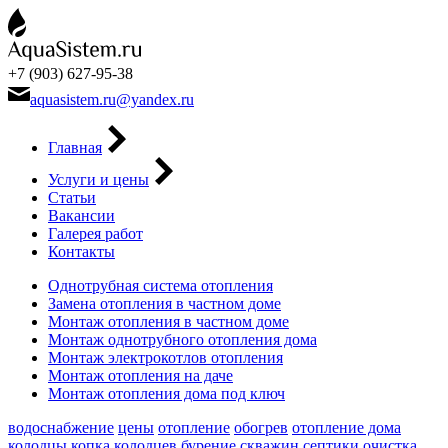
+7 (903) 627-95-38
aquasistem.ru@yandex.ru
Главная
Услуги и цены
Статьи
Вакансии
Галерея работ
Контакты
Однотрубная система отопления
Замена отопления в частном доме
Монтаж отопления в частном доме
Монтаж однотрубного отопления дома
Монтаж электрокотлов отопления
Монтаж отопления на даче
Монтаж отопления дома под ключ
водоснабжение
цены
отопление
обогрев
отопление дома
колодцы
копка колодцев
бурение скважин
септики
очистка