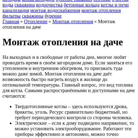
воды
скважина
водоочистка
бетонные кольца
котлы и печи
канализация
монтаж водоснабжения
монтаж отопления
фильтры
скважины
бурение
Главная
»
Отопление
»
Монтаж отопления
»
Монтаж
отопления на даче
Монтаж отопления на даче
На выходных и в свободные от работы дни, многие любят
проводить время в своём загородном доме. Если заняться его
утеплением и внутренним обогревом, то приезжать туда
можно даже зимой. Монтаж отопления на даче даёт
возможность быстро нагреть воздух в жилище до
оптимальной температуры. Главный вопрос, это вид топлива
для котла. Самыми распространёнными и доступными на даче
считаются:
Твердотопливные котлы – здесь используются дрова,
брикеты, уголь. Ресурс сравнительно бюджетный, но
требует периодического контроля со стороны человека.
Электрические – если к дому подведено напряжение, то
можно установить электрооборудование. Работают эти
приборы эффективно и автономно, можно точно