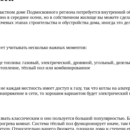
астном доме Подмосковного региона потребуется внутренний обо
о в середине осени, но в собственном жилище вы можете сделат
ючевых этапах строительства и обустройства дома, иногда это д
ует учитывать несколько важных моментов:
е топлива: газовый, электрический, дровяной, угольный, дизел
отопление, тёплый пол или комбинированное
не каждая местность имеет доступ к газу, так что котлы на аль
 напряжение в сети, то хорошим вариантом будет электрический 
звать классическим и оно пользуется большой популярностью. Б
рогрева комнат. Система тёплый пол функционирует иначе, там 
атуру. Относительно вашего бюджета, площади дома и степени е