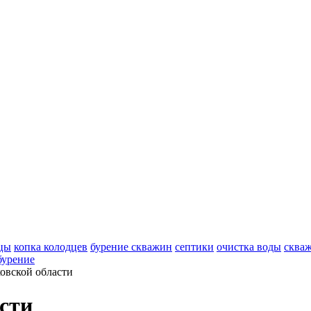
цы
копка колодцев
бурение скважин
септики
очистка воды
сква
бурение
овской области
сти