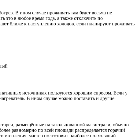
грев. В ином случае проживать там будет весьма не
ь это в любое время года, а также отключить по
елают ближе к наступлению холодов, если планируют проживать
ьный
тернативных источниках пользуются хорошим спросом. Если у
нагреватель. В ином случае можно поставить и другие
атареи, размещённые на закольцованной магистрали, обычно
более равномерно по всей площади распределяется горячий
го утепления, мастер подготовит наиболее подходящий