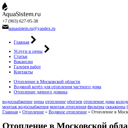
+7 (903) 627-95-38
aquasistem.ru@yandex.ru
Главная
Услуги и цены
Статьи
Вакансии
Галерея работ
Контакты
Отопление в Московской области
Водяной котёл для отопления частного дома
Отопление дачного домика
водоснабжение
цены
отопление
обогрев
отопление дома
колод
монтаж водоснабжения
монтаж отопления
фильтры
скважины
Главная
»
Отопление
»
Водяное отопление
»
Отопление в Моск
Отопление в Московской обла