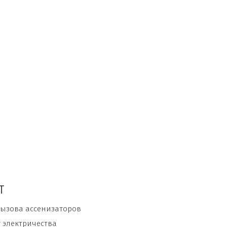
Т
вызова ассенизаторов
 электричества