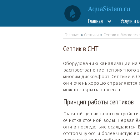
Главная
Услуги и 
Главная
»
Септики
»
Септик в Московск
Септик в СНТ
Оборудованию канализации на ча
распространение неприятного за
многим дискомфорт. Септики в С
они очень хорошо справляются 
можно закрыть навсегда.
Принцип работы септиков
Главной целью такого устройств
очистка сточной воды. Первая ё
они в последствие осаждаются. 
отстоявшуюся и более чистую вод