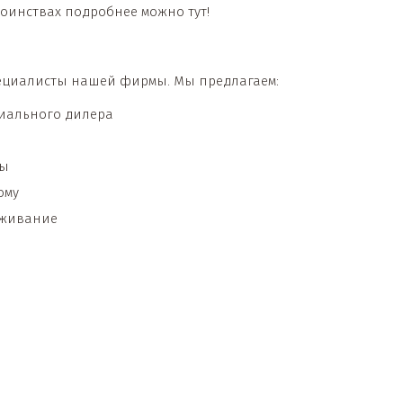
тоинствах подробнее можно тут!
пециалисты нашей фирмы. Мы предлагаем:
иального дилера
ты
ому
уживание