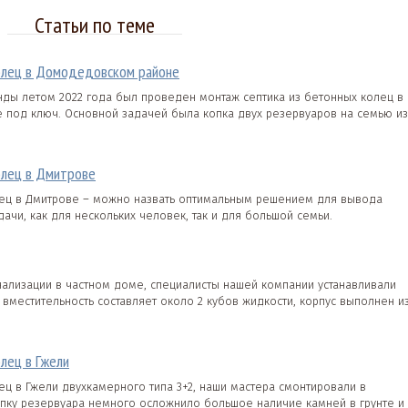
Статьи по теме
олец в Домодедовском районе
ды летом 2022 года был проведен монтаж септика из бетонных колец в
под ключ. Основной задачей была копка двух резервуаров на семью из
олец в Дмитрове
лец в Дмитрове – можно назвать оптимальным решением для вывода
дачи, как для нескольких человек, так и для большой семьи.
нализации в частном доме, специалисты нашей компании устанавливали
о вместительность составляет около 2 кубов жидкости, корпус выполнен и
лец в Гжели
ец в Гжели двухкамерного типа 3+2, наши мастера смонтировали в
опку резервуара немного осложнило большое наличие камней в грунте и