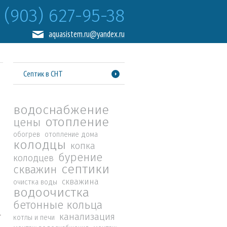
 (903) 627-95-38
aquasistem.ru@yandex.ru
Септик в СНТ
водоснабжение
отопление
цены
обогрев
отопление дома
колодцы
копка
бурение
колодцев
септики
скважин
скважина
очистка воды
водоочистка
бетонные кольца
канализация
т
котлы и печи