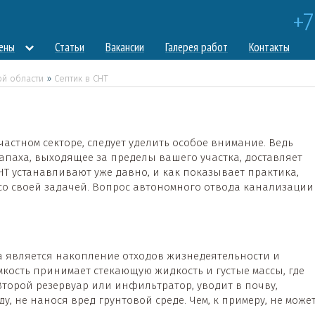
+7
цены
Статьи
Вакансии
Галерея работ
Контакты
ой области
»
Септик в СНТ
стном секторе, следует уделить особое внимание. Ведь
паха, выходящее за пределы вашего участка, доставляет
НТ устанавливают уже давно, и как показывает практика,
со своей задачей. Вопрос автономного отвода канализации
а является накопление отходов жизнедеятельности и
мкость принимает стекающую жидкость и густые массы, где
Второй резервуар или инфильтратор, уводит в почву,
у, не нанося вред грунтовой среде. Чем, к примеру, не може