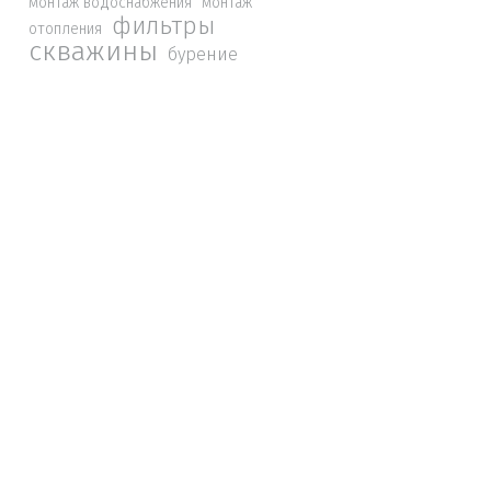
монтаж водоснабжения
монтаж
фильтры
отопления
скважины
бурение