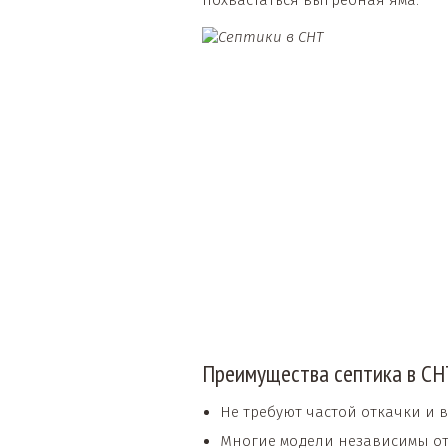
похвастаться выгребная яма.
Преимущества септика в СН
Не требуют частой откачки и 
Многие модели независимы от