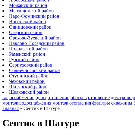
Можайский район
Мытищинский район
Наро-Фоминский район
Ногинский район
Одинцовский район
Озерский район
Орехово-Зуевский район
Павлово-Посадский район
Подольский район
Раменский район
Рузский район
Серпуховский район
Солнечногорский район
Ступинский район
Чеховский район
Шатурский район
Щелковский район
водоснабжение
цены
отопление
обогрев
отопление дома
колод
монтаж водоснабжения
монтаж отопления
фильтры
скважины
Главная
»
Септик в Шатуре
Септик в Шатуре