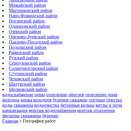
Можайский район
Мытищинский район
Наро-Фоминский район
Ногинский район
Одинцовский район
Озерский район
Орехово-Зуевский район
Павлово-Посадский район
Подольский район
Раменский район
Рузский район
Серпуховский район
Солнечногорский район
Ступинский район
Чеховский район
Шатурский район
Щелковский район
водоснабжение
цены
отопление
обогрев
отопление дома
колодцы
копка колодцев
бурение скважин
септики
очистка
воды
скважина
водоочистка
бетонные кольца
котлы и печи
канализация
монтаж водоснабжения
монтаж отопления
фильтры
скважины
бурение
Главная
»
География работ