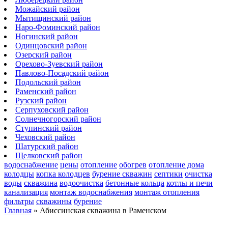
Можайский район
Мытищинский район
Наро-Фоминский район
Ногинский район
Одинцовский район
Озерский район
Орехово-Зуевский район
Павлово-Посадский район
Подольский район
Раменский район
Рузский район
Серпуховский район
Солнечногорский район
Ступинский район
Чеховский район
Шатурский район
Щелковский район
водоснабжение
цены
отопление
обогрев
отопление дома
колодцы
копка колодцев
бурение скважин
септики
очистка
воды
скважина
водоочистка
бетонные кольца
котлы и печи
канализация
монтаж водоснабжения
монтаж отопления
фильтры
скважины
бурение
Главная
»
Абиссинская скважина в Раменском