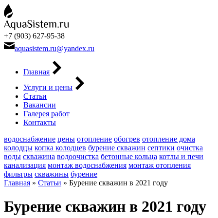
+7 (903) 627-95-38
aquasistem.ru@yandex.ru
Главная
Услуги и цены
Статьи
Вакансии
Галерея работ
Контакты
водоснабжение
цены
отопление
обогрев
отопление дома
колодцы
копка колодцев
бурение скважин
септики
очистка
воды
скважина
водоочистка
бетонные кольца
котлы и печи
канализация
монтаж водоснабжения
монтаж отопления
фильтры
скважины
бурение
Главная
»
Статьи
»
Бурение скважин в 2021 году
Бурение скважин в 2021 году